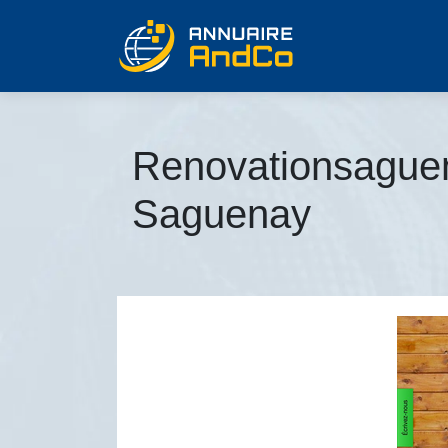
Renovation­sague­
Saguenay